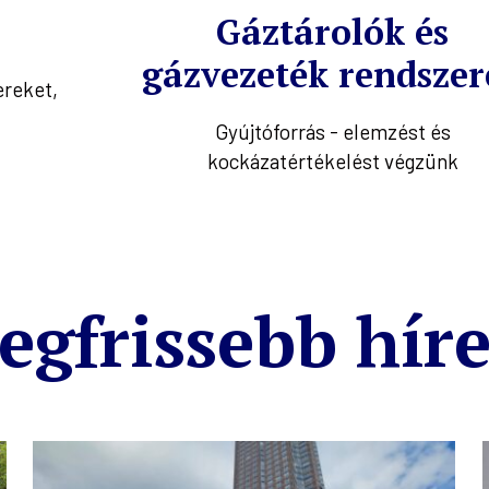
Gáztárolók és
gázvezeték rendszer
ereket,
Gyújtóforrás - elemzést és
kockázatértékelést végzünk
egfrissebb hír