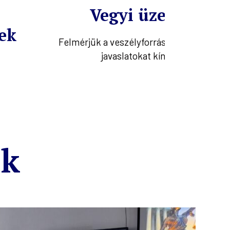
Vegyi üzemek
ek
Felmérjük a veszélyforrásokat, megoldás
javaslatokat kínálunk
ek