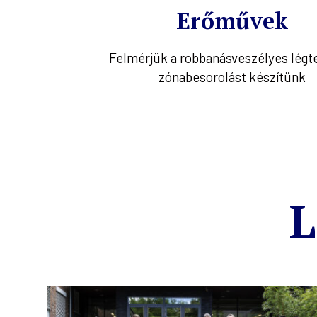
par
Erőművek
pezzük a
Felmérjük a robbanásveszélyes légt
ot teszünk
zónabesorolást készítünk
L