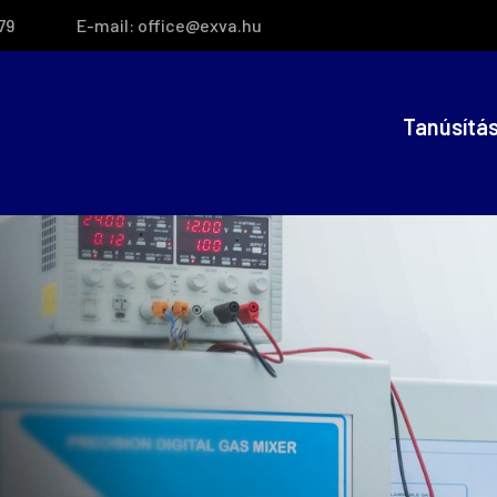
79
E-mail:
office@exva.hu
Tanúsítá