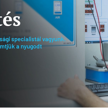
tés
ági specialistái vagyunk.
emtjük a nyugodt