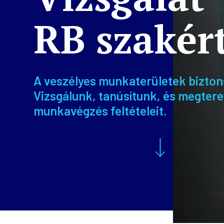
RB szakér
A veszélyes munkaterületek biztons
Vizsgálunk, tanúsítunk, és megter
munkavégzés feltételeit.